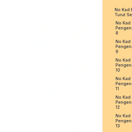
No Kad 
Turut Se
No Kad
Pengen
8
No Kad
Pengen
9
No Kad
Pengen
10
No Kad
Pengen
11
No Kad
Pengen
12
No Kad
Pengen
13