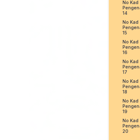
No Kad
Pengen
14
No Kad
Pengen
15
No Kad
Pengen
16
No Kad
Pengen
17
No Kad
Pengen
18
No Kad
Pengen
19
No Kad
Pengen
20