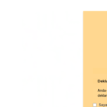
Dekl
Anda 
dekla
Saya