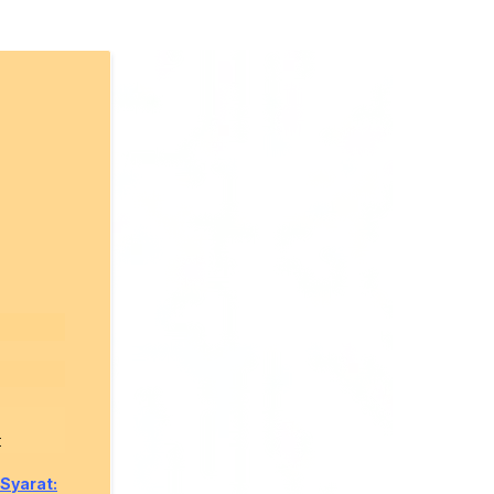
:
Syarat: