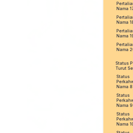
Pertali
Nama 1
Pertali
Nama 1
Pertali
Nama 1
Pertali
Nama 2
Status 
Turut Se
Status
Perkah
Nama 8
Status
Perkah
Nama 9
Status
Perkah
Nama 1
Status