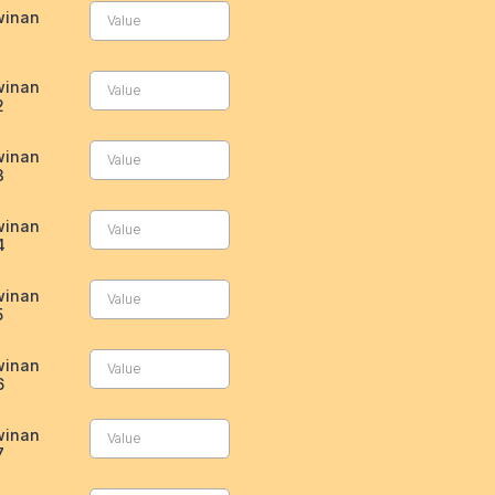
winan
1
winan
2
winan
3
winan
4
winan
5
winan
6
winan
7