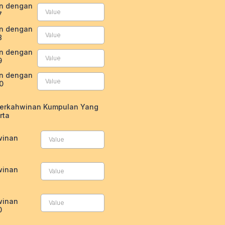
an dengan
7
an dengan
8
an dengan
9
an dengan
0
Perkahwinan Kumpulan Yang
rta
winan
winan
winan
0