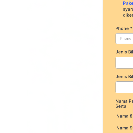
Pake
syar
dike
Phone
*
Jenis Bi
Jenis Bil
Nama Pe
Serta
Nama 8
Nama 9