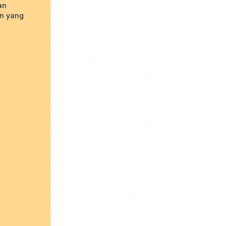
an
in yang